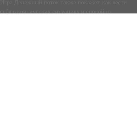
Игра Денежный поток также покажет, как вести
себя в критических ситуациях и спокойно
преодолевать финансовые кризисы.
А еще, эта игра очень полезна для супружеских
пар, чтобы научиться управлять семейным
бюджетом!
Без преувеличения, игра Cash Flow перевернет
ваше представление о финансах и поможет
перестроить жизненные процессы в лучшую
сторону!