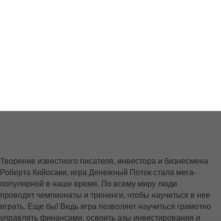
Творение известного писателя, инвестора и бизнесмена
Роберта Кийосаки, игра Денежный Поток стала мега-
популярной в наше время. По всему миру люди
проводят чемпионаты и тренинги, чтобы научиться в нее
играть. Еще бы! Ведь игра позволяет научиться грамотно
управлять финансами, освоить азы инвестирования и