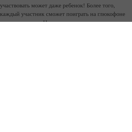
участвовать может даже ребенок! Более того,
каждый участник сможет поиграть на глюкофоне
самостоятельно. Наши мастера все покажут и
расскажут.
Эффект от мастер-класса:
· Полное расслабление и покой ума.
· Ощущение счастья и радости.
· Разработка правого полушария мозга,
проявление творческих способностей и талантов.
· Самостоятельный навык игры на глюкофоне.
Ведущий практики: Максим Богданов –
звукотерапевт, мастер звуковых практик,